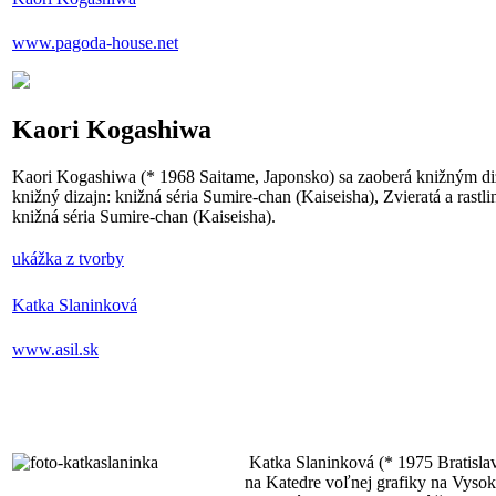
www.pagoda-house.net
Kaori Kogashiwa
Kaori Kogashiwa (* 1968 Saitame, Japonsko) sa zaoberá knižným diz
knižný dizajn: knižná séria Sumire-chan (Kaiseisha), Zvieratá a ras
knižná séria Sumire-chan (Kaiseisha).
ukážka z tvorby
Katka Slaninková
www.asil.sk
Katka Slaninková (* 1975 Bratislav
na Katedre voľnej grafiky na Vysoke