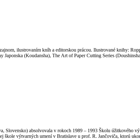
ajnom, ilustrovaním kníh a editorskou prácou. Ilustrované knihy: R
tliny Japonska (Koudansha), The Art of Paper Cutting Series (Doushin
a, Slovensko) absolvovala v rokoch 1989 – 1993 Školu úžitkového výtv
j škole výtvarných umení v Bratislave u prof. R. Jančoviča, ktorú ukon