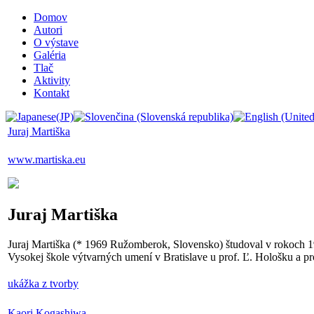
Domov
Autori
O výstave
Galéria
Tlač
Aktivity
Kontakt
Juraj Martiška
www.martiska.eu
Juraj Martiška
Juraj Martiška (* 1969 Ružomberok, Slovensko) študoval v rokoch 
Vysokej škole výtvarných umení v Bratislave u prof. Ľ. Hološku a pro
ukážka z tvorby
Kaori Kogashiwa