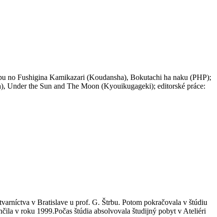
oppu no Fushigina Kamikazari (Koudansha), Bokutachi ha naku (PHP);
sha), Under the Sun and The Moon (Kyouikugageki); editorské práce:
arníctva v Bratislave u prof. G. Štrbu. Potom pokračovala v štúdiu
čila v roku 1999.Počas štúdia absolvovala študijný pobyt v Ateliéri